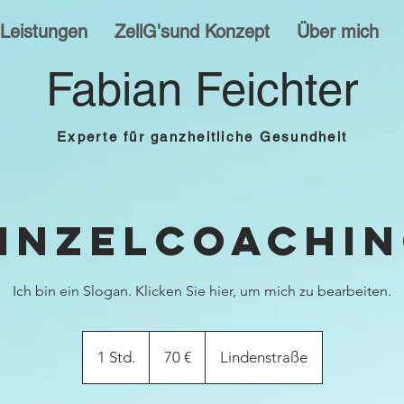
Leistungen
ZellG'sund Konzept
Über mich
Fabian Feichter
Experte für ganzheitliche Gesundheit
inzelcoachi
Ich bin ein Slogan. Klicken Sie hier, um mich zu bearbeiten.
70
Euro
1 Std.
1
70 €
Lindenstraße
S
t