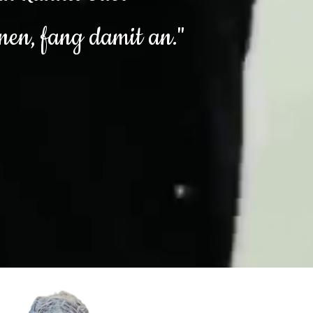
nen, fang damit an."