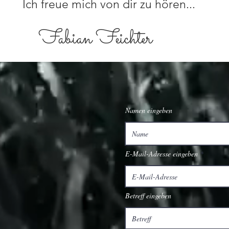
Ich freue mich von dir zu hören...
Fabian Feichter
Namen eingeben
E-Mail-Adresse eingeben
Betreff eingeben