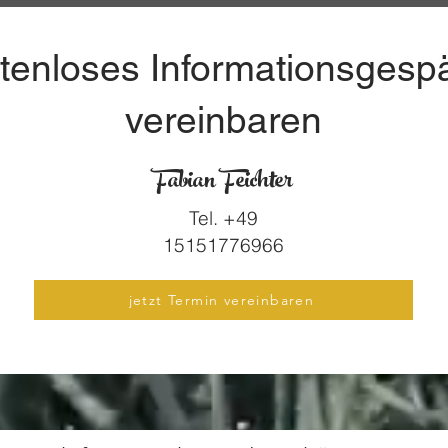
tenloses Informationsgesp
vereinbaren
Fabian Feichter
Tel. +49
15151776966
jetzt Termin vereinbaren