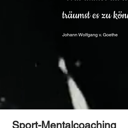
träumst es zu kön
Johann Wolfgang v. Goethe
Sport-Mentalcoaching