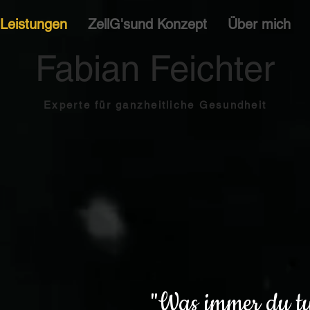
Leistungen
ZellG'sund Konzept
Über mich
Fabian Feichter
Experte für ganzheitliche Gesundheit
"Was immer du tu