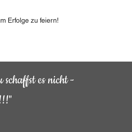
 Erfolge zu feiern!
schaffst es nicht -
!!"